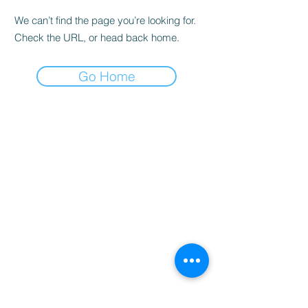
We can’t find the page you’re looking for.
Check the URL, or head back home.
Go Home
家
服务
程式
Resources
Contact
关于
Team