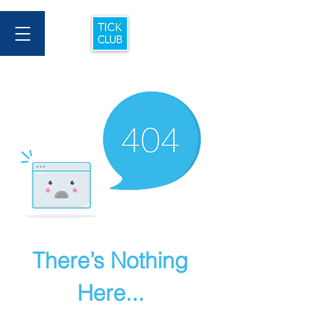
There’s Nothing
Here...