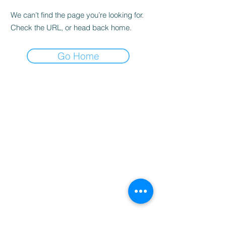
We can’t find the page you’re looking for.
Check the URL, or head back home.
Go Home
家
服务
程式
Resources
Contact
关于
Team