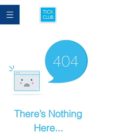
There’s Nothing
Here...