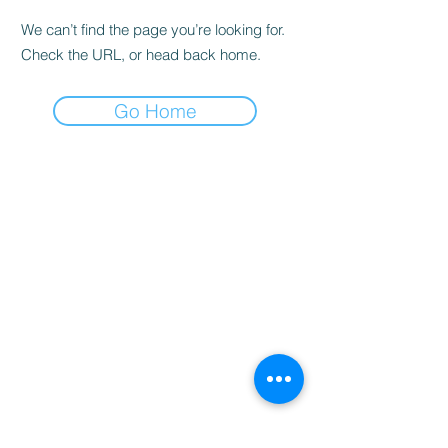
We can’t find the page you’re looking for.
Check the URL, or head back home.
Go Home
家
服务
程式
Resources
Contact
关于
Team