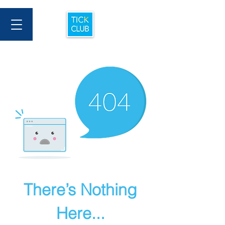
There’s Nothing
Here...