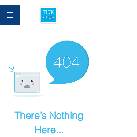
There’s Nothing
Here...