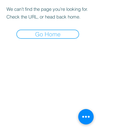
We can’t find the page you’re looking for.
Check the URL, or head back home.
Go Home
家
服务
程式
Resources
Contact
关于
Team