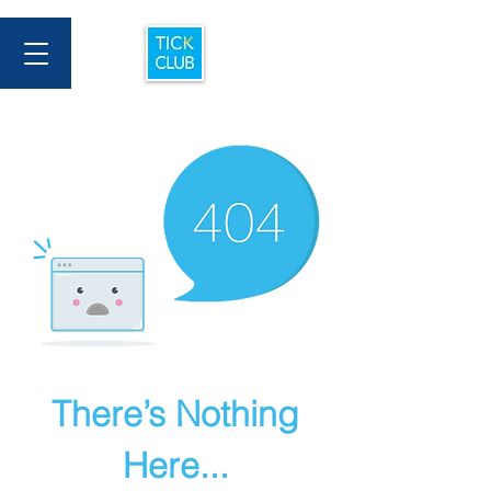
There’s Nothing
Here...