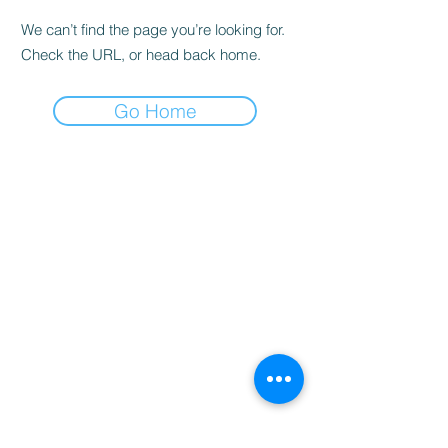
We can’t find the page you’re looking for.
Check the URL, or head back home.
Go Home
家
服务
程式
Resources
Contact
关于
Team