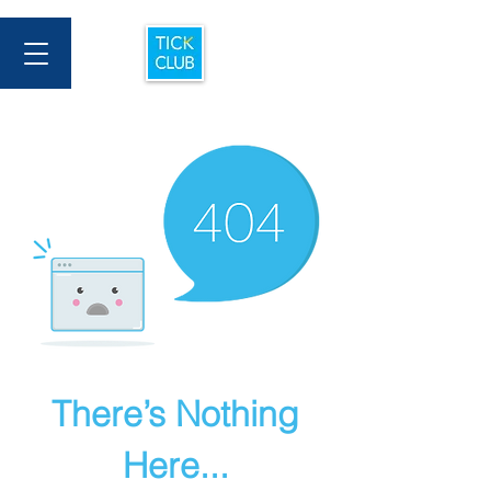
There’s Nothing
Here...