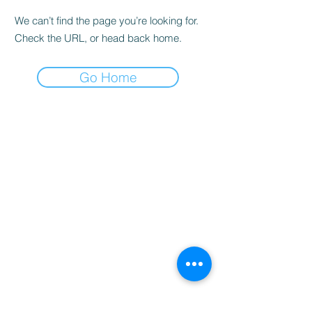
We can’t find the page you’re looking for.
Check the URL, or head back home.
Go Home
家
服务
程式
Resources
Contact
关于
Team