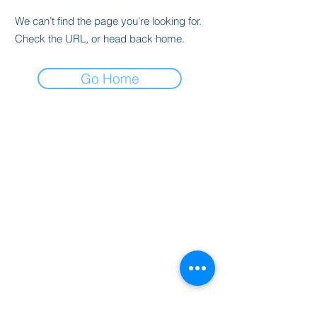
We can’t find the page you’re looking for.
Check the URL, or head back home.
Go Home
家
服务
程式
Resources
Contact
关于
Team