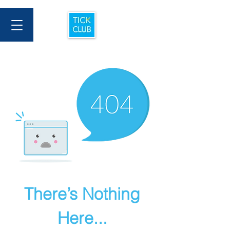
There’s Nothing
Here...