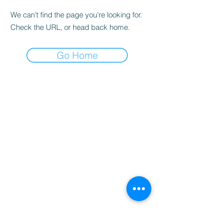
We can’t find the page you’re looking for.
Check the URL, or head back home.
Go Home
家
服务
程式
Resources
Contact
关于
Team