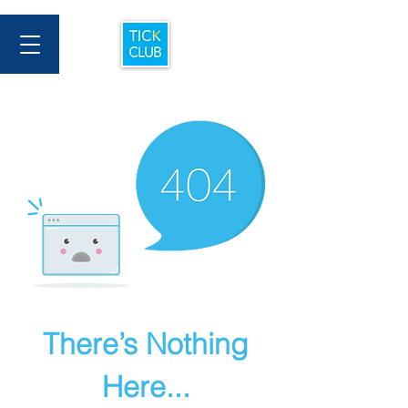
There’s Nothing
Here...