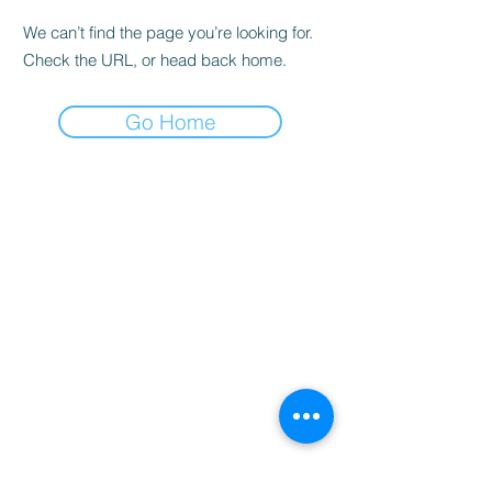
We can’t find the page you’re looking for.
Check the URL, or head back home.
Go Home
家
服务
程式
Resources
Contact
关于
Team