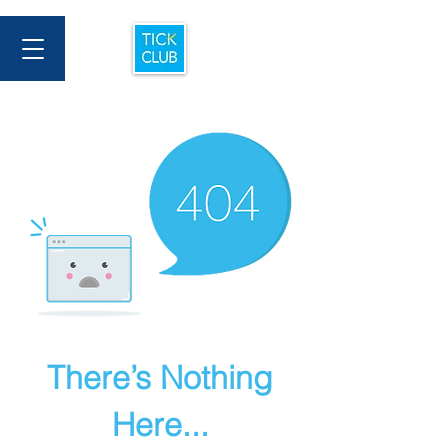
There’s Nothing
Here...